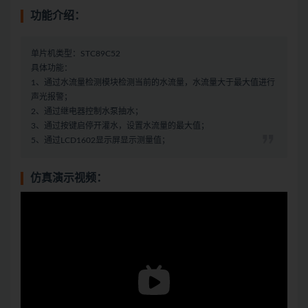
功能介绍：
单片机类型：STC89C52
具体功能：
1、通过水流量检测模块检测当前的水流量，水流量大于最大值进行
声光报警；
2、通过继电器控制水泵抽水；
3、通过按键启停开灌水，设置水流量的最大值；
5、通过LCD1602显示屏显示测量值；
仿真演示视频：