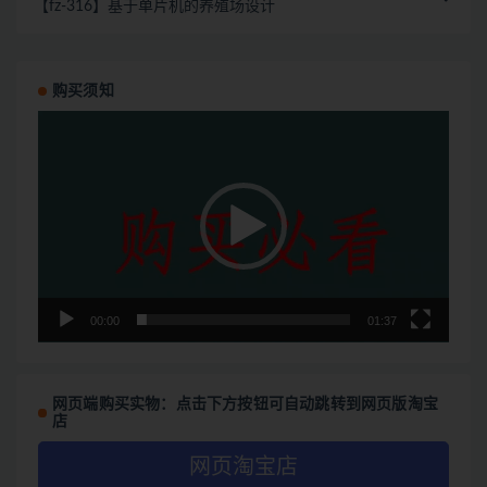
【fz-316】基于单片机的养殖场设计
购买须知
视
频
播
放
器
00:00
01:37
网页端购买实物：点击下方按钮可自动跳转到网页版淘宝
店
网页淘宝店