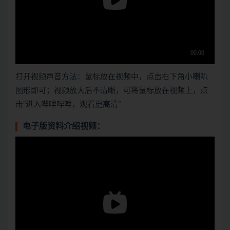
打开视频声音方法：鼠标放在视频中，点击右下角小喇叭
图形即可；视频放大后不清晰，可将鼠标放在视频上，点
击“进入哔哩哔哩，观看更高清”
电子版资料介绍视频：