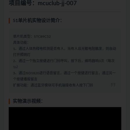
项目编号：mcuclub-jj-007
51单片机实物设计简介：
单片机类型：STC89C52
具体功能：
1、通过人体热释电检测是否有人，当有人且光敏电阻触发，则自动
打开照明灯
2、通过一个独立按键进行门铃呼叫，按下后，蜂鸣器响3次（每次
1s）
3、通过ISD1820进行语音留言，通过一个按键进行留言，通过另一
个按键播报留言
扩展功能：通过蓝牙模块可手机端接收有人按下门铃
实物演示视频：