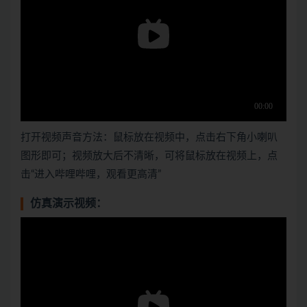
打开视频声音方法：鼠标放在视频中，点击右下角小喇叭
图形即可；视频放大后不清晰，可将鼠标放在视频上，点
击“进入哔哩哔哩，观看更高清”
仿真演示视频：