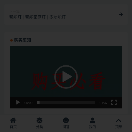
下一篇
智能灯 | 智能家庭灯 | 多功能灯
购买须知
视
频
播
放
器
00:00
01:37
网页端购买实物：点击下方按钮可自动跳转到网页版淘宝
首页
分类
问答
我的
顶部
店