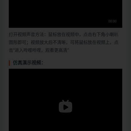
打开视频声音方法：鼠标放在视频中，点击右下角小喇叭
图形即可；视频放大后不清晰，可将鼠标放在视频上，点
击“进入哔哩哔哩，观看更高清”
仿真演示视频：