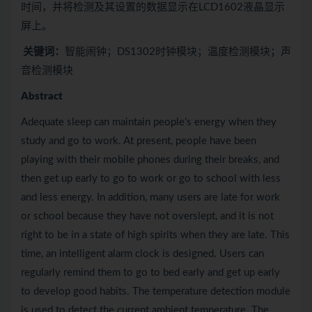
时间，并将检测及其设置的数据显示在LCD1602液晶显示
屏上。
关键词：
智能闹钟；DS1302时钟模块；温度检测模块；声
音检测模块
Abstract
Adequate sleep can maintain people’s energy when they
study and go to work. At present, people have been
playing with their mobile phones during their breaks, and
then get up early to go to work or go to school with less
and less energy. In addition, many users are late for work
or school because they have not overslept, and it is not
right to be in a state of high spirits when they are late. This
time, an intelligent alarm clock is designed. Users can
regularly remind them to go to bed early and get up early
to develop good habits. The temperature detection module
is used to detect the current ambient temperature. The