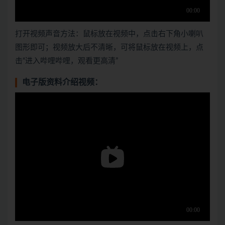
打开视频声音方法：鼠标放在视频中，点击右下角小喇叭
图形即可；视频放大后不清晰，可将鼠标放在视频上，点
击“进入哔哩哔哩，观看更高清”
电子版资料介绍视频：